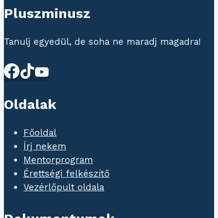
Pluszminusz
felvételi
felépítése
Tanulj egyedül, de soha ne maradj magadra!
Oldalak
Főoldal
Írj nekem
Mentorprogram
Érettségi felkészítő
Vezérlőpult oldala