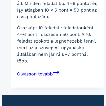
áll. Minden feladat kb. 4–6 pontot ér,
így átlagban 10 × 5 pont = 50 pont az
összpontszám.
Összkép: 10 feladat · feladatonként
4–6 pont · összesen 50 pont. A 10.
feladat szokott a legnehezebb lenni,
mert az a szöveges, ugyanakkor
általában nem jár rá 6–7 pontnál
több.
Ilyen
Olvasson tovább
a
8.-
os
központi
matek