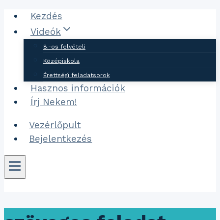
Ugrás
Kezdés
a
Videók
tartalomhoz
8.-os felvételi
Középiskola
Érettségi feladatsorok
Hasznos információk
Írj Nekem!
Vezérlőpult
Bejelentkezés