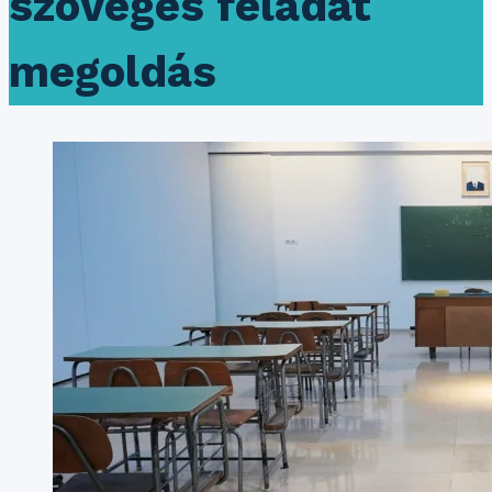
szöveges feladat
megoldás