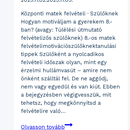
Központi matek felvételi · Szülőknek
Hogyan motiváljam a gyerekem 8.-
ban? (avagy: Túlélési útmutató
felvételizős szülőknek) 8.-os matek
felvételimotivációszülőknektanulási
tippek Szülőként a nyolcadikos
felvételi időszak olyan, mint egy
érzelmi hullámvasút – amire nem
önként szálltál fel. De ne aggódj,
nem vagy egyedül és van kiút. Ebben
a bejegyzésben végigvesszük, mit
tehetsz, hogy megkönnyítsd a
felvételire való…
Hogyan
Olvasson tovább