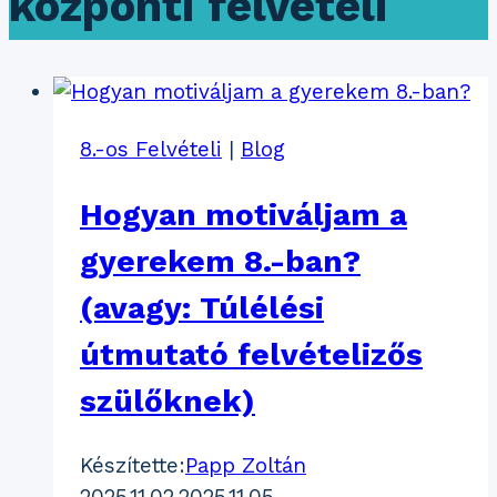
központi felvételi
8.-os Felvételi
|
Blog
Hogyan motiváljam a
gyerekem 8.-ban?
(avagy: Túlélési
útmutató felvételizős
szülőknek)
Készítette:
Papp Zoltán
2025.11.02.
2025.11.05.