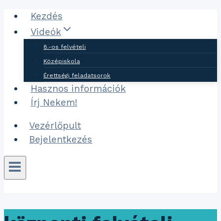
Ugrás
Kezdés
a
Videók
tartalomhoz
8.-os felvételi
Középiskola
Érettségi feladatsorok
Hasznos információk
Írj Nekem!
Vezérlőpult
Bejelentkezés