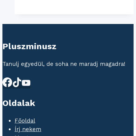
motiváljam
a
gyerekem
8.-
ban?
Pluszminusz
(avagy:
Túlélési
útmutató
Tanulj egyedül, de soha ne maradj magadra!
felvételizős
szülőknek)
Oldalak
Főoldal
Írj nekem