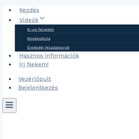
Ugrás
Kezdés
a
Videók
tartalomhoz
8.-os felvételi
Középiskola
Érettségi feladatsorok
Hasznos információk
Írj Nekem!
Vezérlőpult
Bejelentkezés