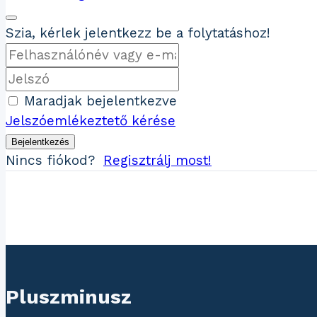
Szia, kérlek jelentkezz be a folytatáshoz!
Maradjak bejelentkezve
Jelszóemlékeztető kérése
Bejelentkezés
Nincs fiókod?
Regisztrálj most!
Pluszminusz