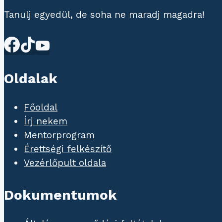
Tanulj egyedül, de soha ne maradj magadra!
Oldalak
Főoldal
Írj nekem
Mentorprogram
Érettségi felkészítő
Vezérlőpult oldala
Dokumentumok