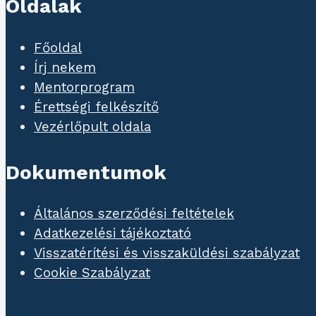
Oldalak
Főoldal
Írj nekem
Mentorprogram
Érettségi felkészítő
Vezérlőpult oldala
Dokumentumok
Általános szerződési feltételek
Adatkezelési tájékoztató
Visszatérítési és visszaküldési szabályzat
Cookie Szabályzat