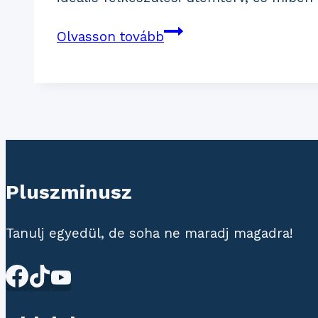
Mikor
Olvasson tovább
érdemes
elkezdeni
a
felkészülést
a
8.-
os
Pluszminusz
matek
felvételire?
Tanulj egyedül, de soha ne maradj magadra!