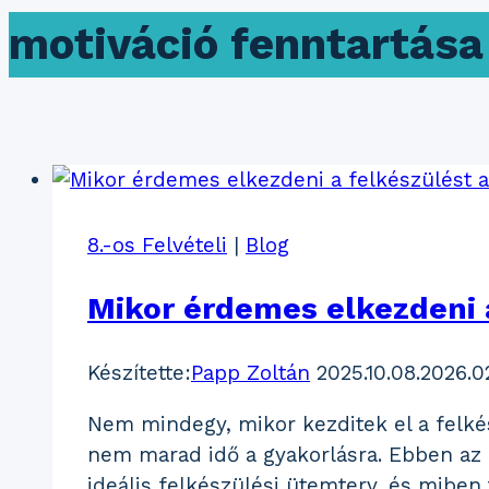
motiváció fenntartása
8.-os Felvételi
|
Blog
Mikor érdemes elkezdeni a
Készítette:
Papp Zoltán
2025.10.08.
2026.0
Nem mindegy, mikor kezditek el a felkész
nem marad idő a gyakorlásra. Ebben az
ideális felkészülési ütemterv, és miben