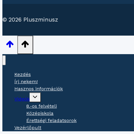
© 2026 Pluszminusz
Kezdés
Írj nekem!
Hasznos információk
Gyermekmenü
Videók
váltása
8.-os felvételi
Középiskola
Érettségi feladatsorok
Vezérlőpult