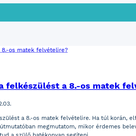
 felkészülést a 8.-os matek fel
2.03.
ülést a 8.-os matek felvételire. Ha túl korán, el
 útmutatóban megmutatom, mikor érdemes belevá
 tud a szülő hatékonyan segíteni.