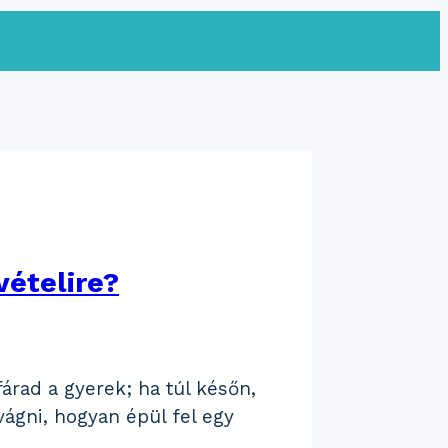
vételire?
fárad a gyerek; ha túl későn,
gni, hogyan épül fel egy