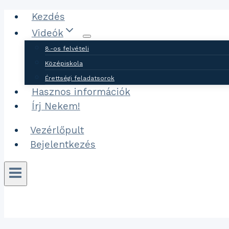
Ugrás
Kezdés
a
Videók
tartalomhoz
8.-os felvételi
Középiskola
Érettségi feladatsorok
Hasznos információk
Írj Nekem!
Vezérlőpult
Bejelentkezés