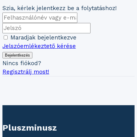
Szia, kérlek jelentkezz be a folytatáshoz!
Maradjak bejelentkezve
Jelszóemlékeztető kérése
Bejelentkezés
Nincs fiókod?
Regisztrálj most!
Pluszminusz