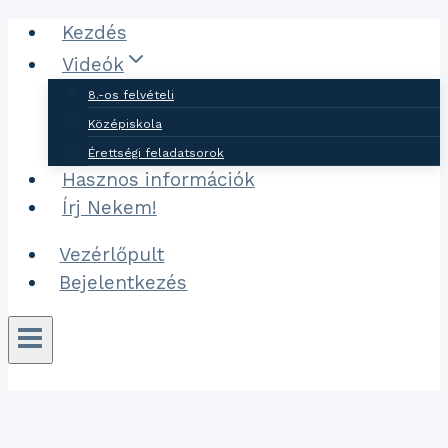
Ugrás
Kezdés
a
Videók
tartalomhoz
8.-os felvételi
Középiskola
Érettségi feladatsorok
Hasznos információk
Írj Nekem!
Vezérlőpult
Bejelentkezés