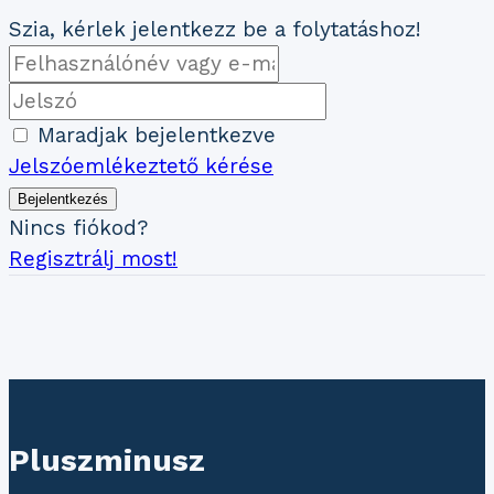
Szia, kérlek jelentkezz be a folytatáshoz!
Maradjak bejelentkezve
Jelszóemlékeztető kérése
Bejelentkezés
Nincs fiókod?
Regisztrálj most!
Pluszminusz