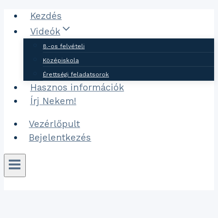
Ugrás
Kezdés
a
Videók
tartalomhoz
8.-os felvételi
Középiskola
Érettségi feladatsorok
Hasznos információk
Írj Nekem!
Vezérlőpult
Bejelentkezés