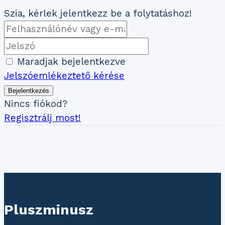
Szia, kérlek jelentkezz be a folytatáshoz!
Maradjak bejelentkezve
Jelszóemlékeztető kérése
Bejelentkezés
Nincs fiókod?
Regisztrálj most!
Pluszminusz