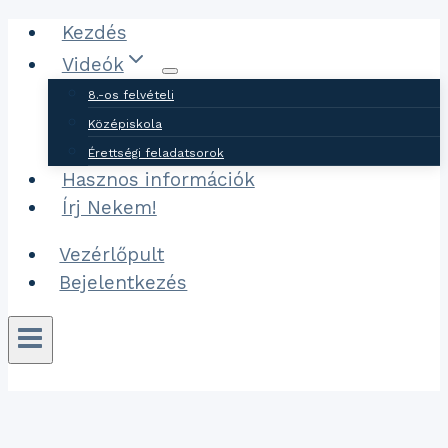
Ugrás
Kezdés
a
Videók
tartalomhoz
8.-os felvételi
Középiskola
Érettségi feladatsorok
Hasznos információk
Írj Nekem!
Vezérlőpult
Bejelentkezés