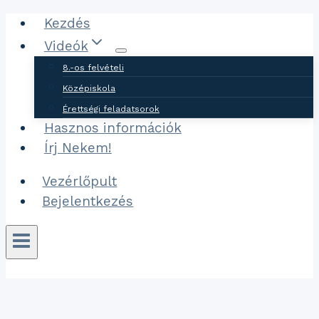
Ugrás
Kezdés
a
Videók
tartalomhoz
8.-os felvételi
Középiskola
Érettségi feladatsorok
Hasznos információk
Írj Nekem!
Vezérlőpult
Bejelentkezés