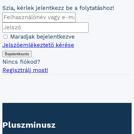
Szia, kérlek jelentkezz be a folytatáshoz!
Maradjak bejelentkezve
Jelszóemlékeztető kérése
Bejelentkezés
Nincs fiókod?
Regisztrálj most!
Pluszminusz