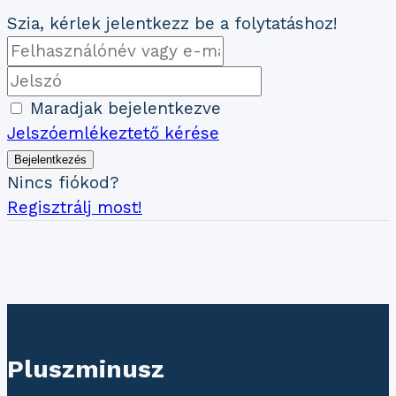
Szia, kérlek jelentkezz be a folytatáshoz!
Maradjak bejelentkezve
Jelszóemlékeztető kérése
Bejelentkezés
Nincs fiókod?
Regisztrálj most!
Pluszminusz