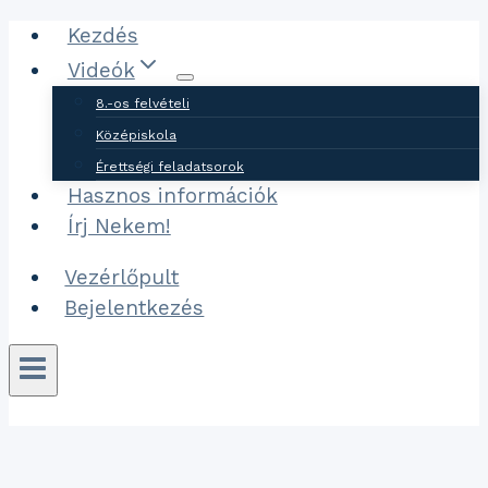
Ugrás
Kezdés
a
Videók
tartalomhoz
8.-os felvételi
Középiskola
Érettségi feladatsorok
Hasznos információk
Írj Nekem!
Vezérlőpult
Bejelentkezés