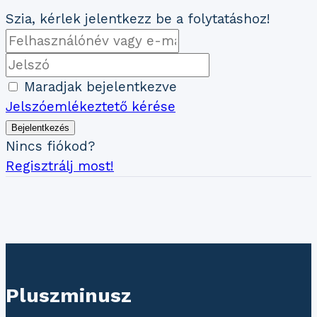
Szia, kérlek jelentkezz be a folytatáshoz!
Maradjak bejelentkezve
Jelszóemlékeztető kérése
Bejelentkezés
Nincs fiókod?
Regisztrálj most!
Pluszminusz