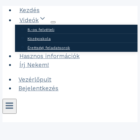
Ugrás
Kezdés
a
Videók
tartalomhoz
8.-os felvételi
Középiskola
Érettségi feladatsorok
Hasznos információk
Írj Nekem!
Vezérlőpult
Bejelentkezés