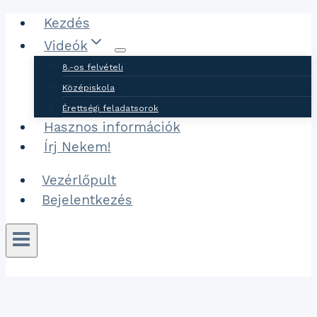
Ugrás
Kezdés
a
Videók
tartalomhoz
8.-os felvételi
Középiskola
Érettségi feladatsorok
Hasznos információk
Írj Nekem!
Vezérlőpult
Bejelentkezés