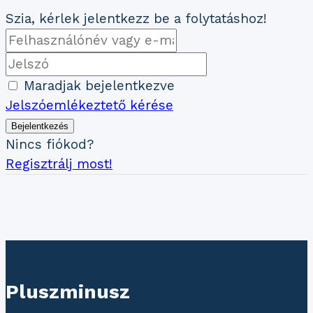
Szia, kérlek jelentkezz be a folytatáshoz!
Maradjak bejelentkezve
Jelszóemlékeztető kérése
Bejelentkezés
Nincs fiókod?
Regisztrálj most!
Pluszminusz