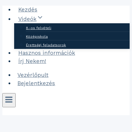
Ugrás
Kezdés
a
Videók
tartalomhoz
8.-os felvételi
Középiskola
Érettségi feladatsorok
Hasznos információk
Írj Nekem!
Vezérlőpult
Bejelentkezés