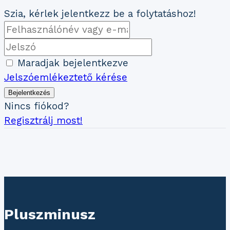
Szia, kérlek jelentkezz be a folytatáshoz!
Maradjak bejelentkezve
Jelszóemlékeztető kérése
Bejelentkezés
Nincs fiókod?
Regisztrálj most!
Pluszminusz