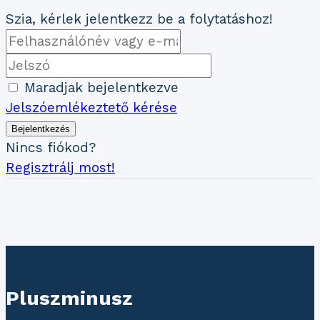
Szia, kérlek jelentkezz be a folytatáshoz!
Maradjak bejelentkezve
Jelszóemlékeztető kérése
Bejelentkezés
Nincs fiókod?
Regisztrálj most!
Pluszminusz