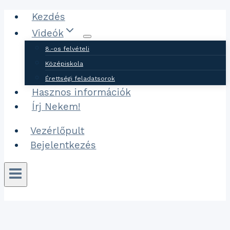
Ugrás
Kezdés
a
Videók
tartalomhoz
8.-os felvételi
Középiskola
Érettségi feladatsorok
Hasznos információk
Írj Nekem!
Vezérlőpult
Bejelentkezés