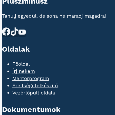
Pluszminusz
Tanulj egyedül, de soha ne maradj magadra!
Oldalak
Főoldal
Írj nekem
Mentorprogram
Érettségi felkészítő
Vezérlőpult oldala
Dokumentumok