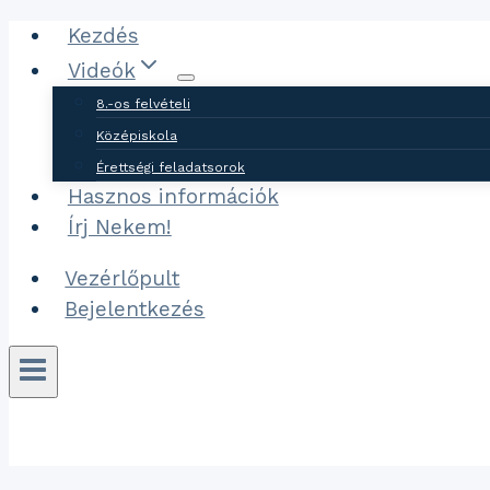
Ugrás
Kezdés
a
Videók
tartalomhoz
8.-os felvételi
Középiskola
Érettségi feladatsorok
Hasznos információk
Írj Nekem!
Vezérlőpult
Bejelentkezés