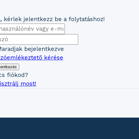
, kérlek jelentkezz be a folytatáshoz!
aradjak bejelentkezve
szóemlékeztető kérése
lentkezés
cs fiókod?
sztrálj most!