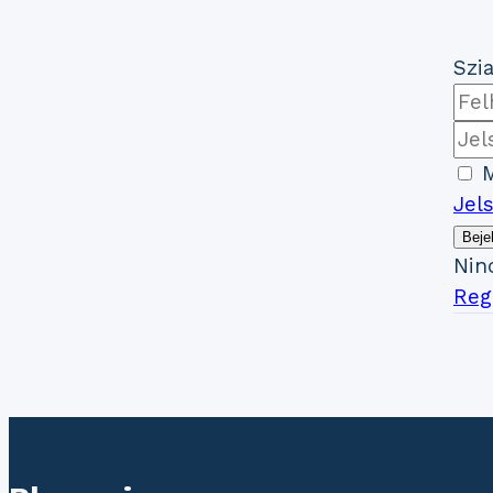
Szia
M
Jel
Beje
Nin
Regi