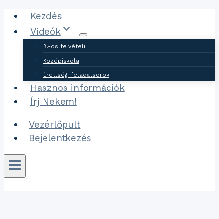
Ugrás
Kezdés
a
Videók
tartalomhoz
8.-os felvételi
Középiskola
Érettségi feladatsorok
Hasznos információk
Írj Nekem!
Vezérlőpult
Bejelentkezés