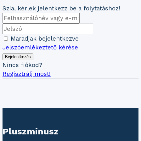
Szia, kérlek jelentkezz be a folytatáshoz!
Maradjak bejelentkezve
Jelszóemlékeztető kérése
Bejelentkezés
Nincs fiókod?
Regisztrálj most!
Pluszminusz