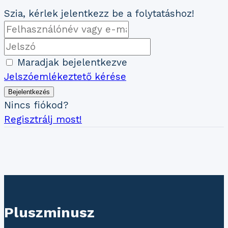
Szia, kérlek jelentkezz be a folytatáshoz!
Maradjak bejelentkezve
Jelszóemlékeztető kérése
Bejelentkezés
Nincs fiókod?
Regisztrálj most!
Pluszminusz