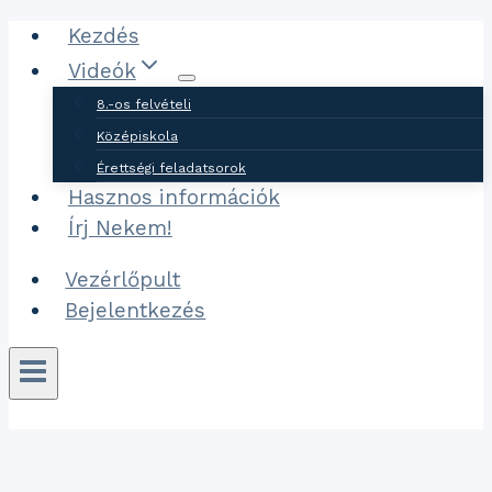
Ugrás
Kezdés
a
Videók
tartalomhoz
8.-os felvételi
Középiskola
Érettségi feladatsorok
Hasznos információk
Írj Nekem!
Vezérlőpult
Bejelentkezés