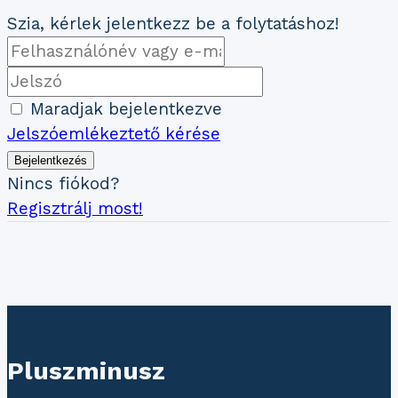
Szia, kérlek jelentkezz be a folytatáshoz!
Maradjak bejelentkezve
Jelszóemlékeztető kérése
Bejelentkezés
Nincs fiókod?
Regisztrálj most!
Pluszminusz