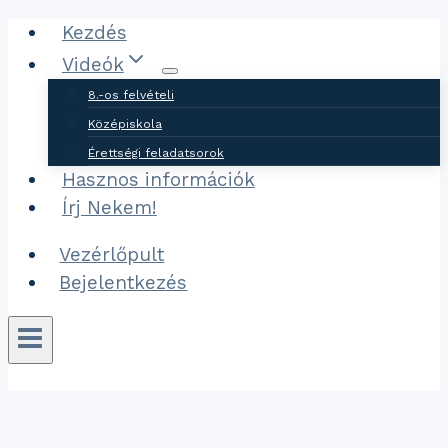
Ugrás
Kezdés
a
Videók
tartalomhoz
8.-os felvételi
Középiskola
Érettségi feladatsorok
Hasznos információk
Írj Nekem!
Vezérlőpult
Bejelentkezés