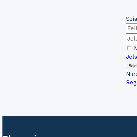
Szia
M
Jel
Beje
Nin
Regi