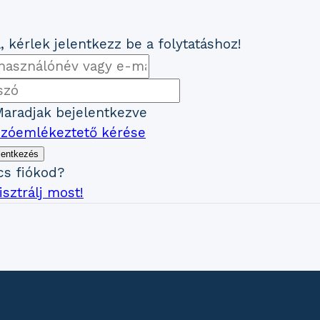
, kérlek jelentkezz be a folytatáshoz!
aradjak bejelentkezve
szóemlékeztető kérése
lentkezés
cs fiókod?
sztrálj most!