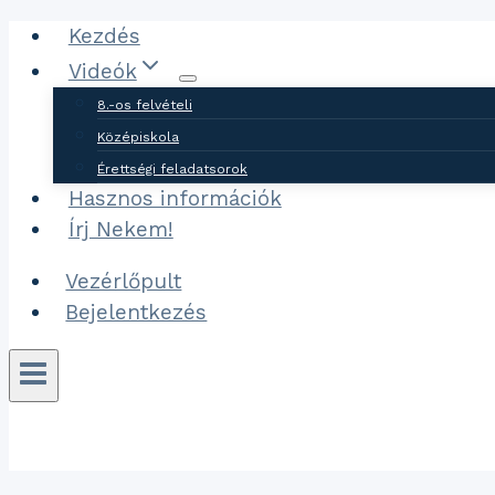
Ugrás
Kezdés
a
Videók
tartalomhoz
8.-os felvételi
Középiskola
Érettségi feladatsorok
Hasznos információk
Írj Nekem!
Vezérlőpult
Bejelentkezés