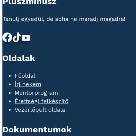
Pluszminusz
Tanulj egyedül, de soha ne maradj magadra!
Oldalak
Főoldal
Írj nekem
Mentorprogram
Érettségi felkészítő
Vezérlőpult oldala
Dokumentumok