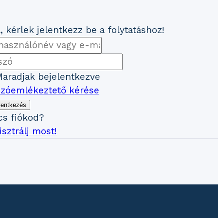
, kérlek jelentkezz be a folytatáshoz!
aradjak bejelentkezve
szóemlékeztető kérése
lentkezés
cs fiókod?
sztrálj most!