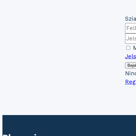
Szia
M
Jel
Beje
Nin
Regi