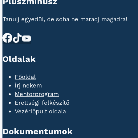
Pluszminusz
Tanulj egyedül, de soha ne maradj magadra!
Oldalak
Főoldal
Írj nekem
Mentorprogram
Érettségi felkészítő
Vezérlőpult oldala
Dokumentumok