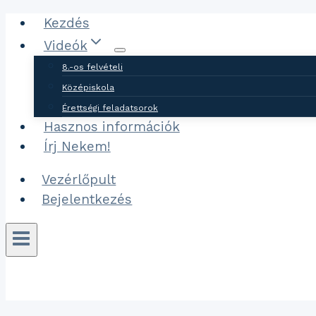
Ugrás
Kezdés
a
Videók
tartalomhoz
8.-os felvételi
Középiskola
Érettségi feladatsorok
Hasznos információk
Írj Nekem!
Vezérlőpult
Bejelentkezés