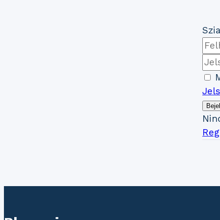
Szia
M
Jel
Beje
Nin
Regi