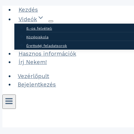
Ugrás
Kezdés
a
Videók
tartalomhoz
8.-os felvételi
Középiskola
Érettségi feladatsorok
Hasznos információk
Írj Nekem!
Vezérlőpult
Bejelentkezés