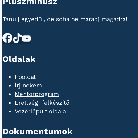
Pluszminusz
Tanulj egyedül, de soha ne maradj magadra!
Oldalak
Főoldal
Írj nekem
Mentorprogram
Érettségi felkészítő
Vezérlőpult oldala
Dokumentumok