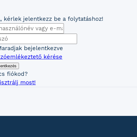
, kérlek jelentkezz be a folytatáshoz!
aradjak bejelentkezve
szóemlékeztető kérése
lentkezés
cs fiókod?
sztrálj most!