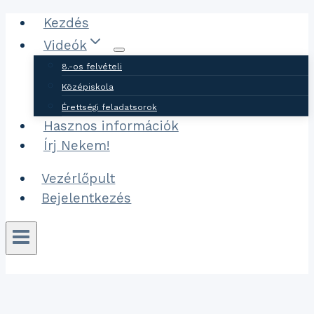
Ugrás
Kezdés
a
Videók
tartalomhoz
8.-os felvételi
Középiskola
Érettségi feladatsorok
Hasznos információk
Írj Nekem!
Vezérlőpult
Bejelentkezés