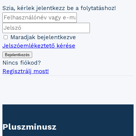
Szia, kérlek jelentkezz be a folytatáshoz!
Maradjak bejelentkezve
Jelszóemlékeztető kérése
Bejelentkezés
Nincs fiókod?
Regisztrálj most!
Pluszminusz