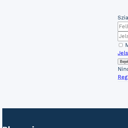
Szia
M
Jel
Beje
Nin
Regi