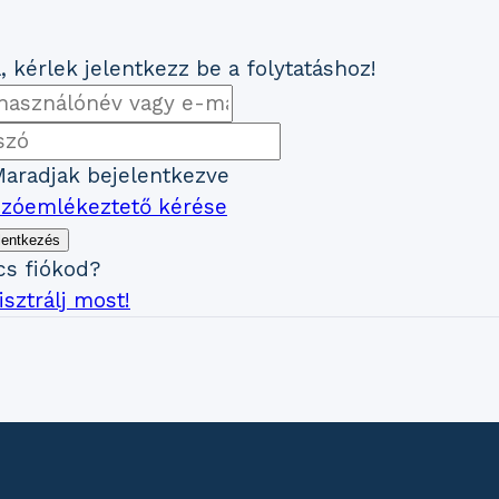
, kérlek jelentkezz be a folytatáshoz!
aradjak bejelentkezve
szóemlékeztető kérése
lentkezés
cs fiókod?
sztrálj most!