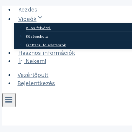
Ugrás
Kezdés
a
Videók
tartalomhoz
8.-os felvételi
Középiskola
Érettségi feladatsorok
Hasznos információk
Írj Nekem!
Vezérlőpult
Bejelentkezés