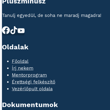
Pluszminusz
Tanulj egyedül, de soha ne maradj magadra!
Oldalak
Főoldal
Írj nekem
Mentorprogram
Érettségi felkészítő
Vezérlőpult oldala
Dokumentumok