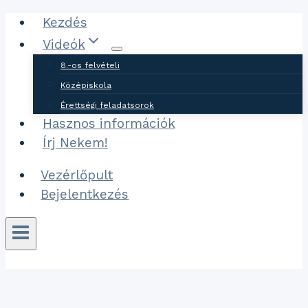
Ugrás
Kezdés
a
Videók
tartalomhoz
8.-os felvételi
Középiskola
Érettségi feladatsorok
Hasznos információk
Írj Nekem!
Vezérlőpult
Bejelentkezés