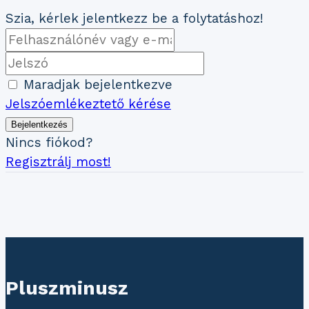
Szia, kérlek jelentkezz be a folytatáshoz!
Maradjak bejelentkezve
Jelszóemlékeztető kérése
Bejelentkezés
Nincs fiókod?
Regisztrálj most!
Pluszminusz