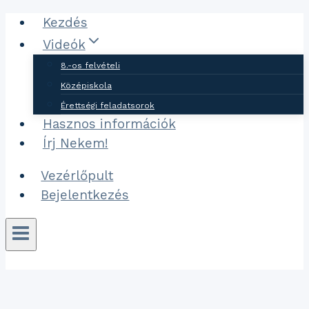
Ugrás
Kezdés
a
Videók
tartalomhoz
8.-os felvételi
Középiskola
Érettségi feladatsorok
Hasznos információk
Írj Nekem!
Vezérlőpult
Bejelentkezés