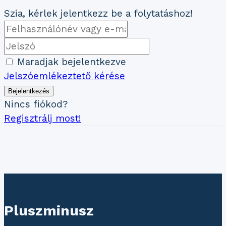
Szia, kérlek jelentkezz be a folytatáshoz!
Maradjak bejelentkezve
Jelszóemlékeztető kérése
Bejelentkezés
Nincs fiókod?
Regisztrálj most!
Pluszminusz