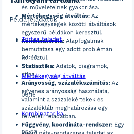
Tanfolyam tartalma
és műveleteinek gyakorlása.
Mértékegység átváltás:
Az
Példafeladatok
mértékegységek közötti átváltások
egyszerű példákon keresztül.
Törtes feladat
Kombinatorika:
Alapfogalmak
bemutatása egy adott problémán
04:48
keresztül.
Statisztika:
Adatok, diagramok,
átlag.
Mértékegység átváltás
Arányosság, százalékszámítás:
Az
egyenes arányosság használata,
06:16
valamint a százalékértékek és
százalékláb meghatározása egy
Kombinatorika
felvételi feladatban.
Függvény, koordináta-rendszer:
Egy
05:57
koordináta-rendszeres feladat az