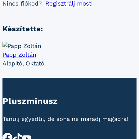
Nincs fiókod?
Regisztrálj most!
Készítette:
Papp Zoltán
Alapító, Oktató
Pluszminusz
Tanulj egyedül, de soha ne maradj magadra!