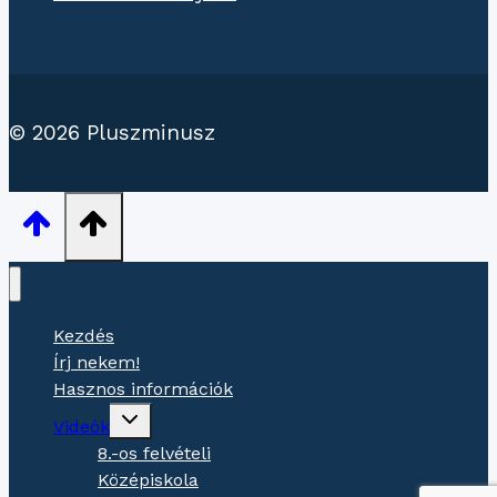
© 2026 Pluszminusz
Kezdés
Írj nekem!
Hasznos információk
Gyermekmenü
Videók
váltása
8.-os felvételi
Középiskola