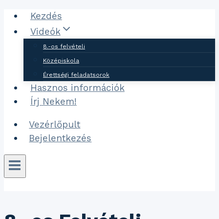
Ugrás
Kezdés
a
Videók
tartalomhoz
8.-os felvételi
Középiskola
Érettségi feladatsorok
Hasznos információk
Írj Nekem!
Vezérlőpult
Bejelentkezés