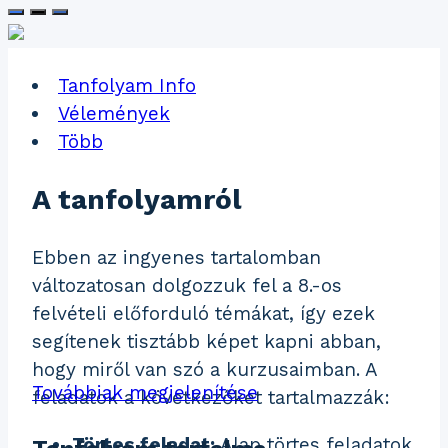
Tanfolyam Info
Vélemények
Több
A tanfolyamról
Ebben az ingyenes tartalomban
változatosan dolgozzuk fel a 8.-os
felvételi előforduló témákat, így ezek
segítenek tisztább képet kapni abban,
hogy miről van szó a kurzusaimban. A
Továbbiak megjelenítése
feladatok a következőket tartalmazzák:
Törtes feladat:
Alap törtes feladatok