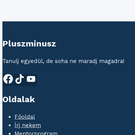
Pluszminusz
Tanulj egyedül, de soha ne maradj magadra!
Oldalak
Főoldal
Írj nekem
Mentorprogram