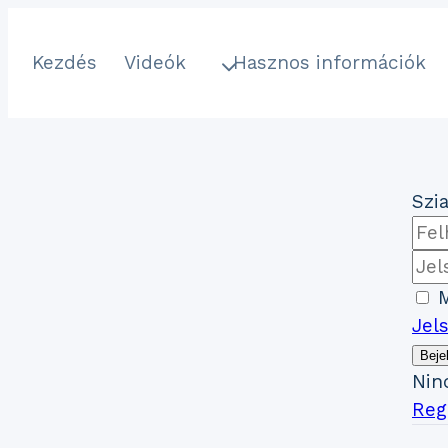
Ugrás
a
Kezdés
Videók
Hasznos információk
tartalomhoz
Szia
M
Jel
Beje
Nin
Regi