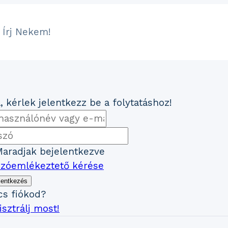
Írj Nekem!
, kérlek jelentkezz be a folytatáshoz!
aradjak bejelentkezve
szóemlékeztető kérése
lentkezés
cs fiókod?
sztrálj most!