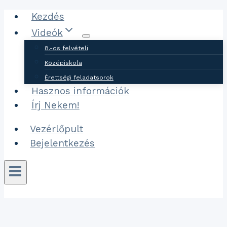
Ugrás
Kezdés
a
Videók
tartalomhoz
8.-os felvételi
Középiskola
Érettségi feladatsorok
Hasznos információk
Írj Nekem!
Vezérlőpult
Bejelentkezés