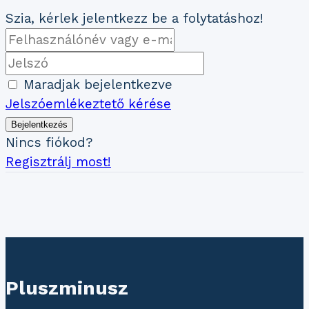
Szia, kérlek jelentkezz be a folytatáshoz!
Maradjak bejelentkezve
Jelszóemlékeztető kérése
Bejelentkezés
Nincs fiókod?
Regisztrálj most!
Pluszminusz