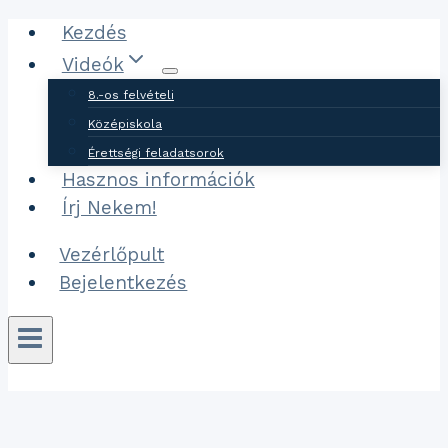
Ugrás
Kezdés
a
Videók
tartalomhoz
8.-os felvételi
Középiskola
Érettségi feladatsorok
Hasznos információk
Írj Nekem!
Vezérlőpult
Bejelentkezés