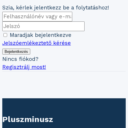
Szia, kérlek jelentkezz be a folytatáshoz!
Maradjak bejelentkezve
Jelszóemlékeztető kérése
Bejelentkezés
Nincs fiókod?
Regisztrálj most!
Pluszminusz