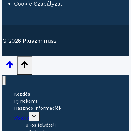
Cookie Szabályzat
© 2026 Pluszminusz
Kezdés
Írj nekem!
Hasznos információk
Gyermekmenü
Videók
váltása
8.-os felvételi