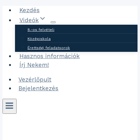
Ugrás
Kezdés
a
Videók
tartalomhoz
8.-os felvételi
Középiskola
Érettségi feladatsorok
Hasznos információk
Írj Nekem!
Vezérlőpult
Bejelentkezés