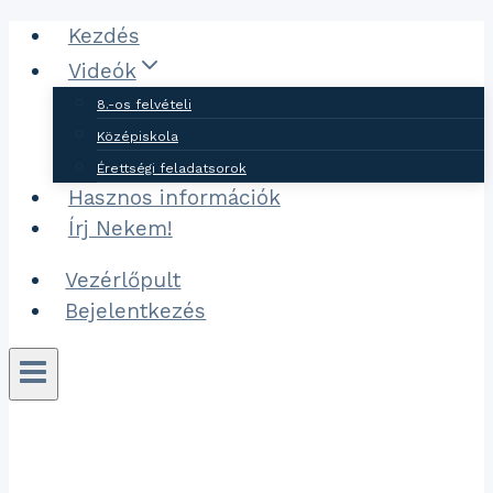
Ugrás
Kezdés
a
Videók
tartalomhoz
8.-os felvételi
Középiskola
Érettségi feladatsorok
Hasznos információk
Írj Nekem!
Vezérlőpult
Bejelentkezés