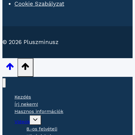
Cookie Szabályzat
© 2026 Pluszminusz
Kezdés
Írj nekem!
Hasznos információk
Gyermekmenü
Videók
váltása
8.-os felvételi