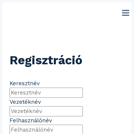
Ugrás
a
tartalomhoz
Regisztráció
Keresztnév
Vezetéknév
Felhasználónév