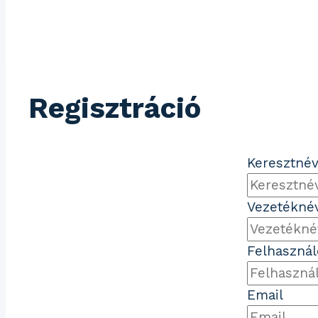
Regisztráció
Keresztné
Vezetékné
Felhaszná
Email