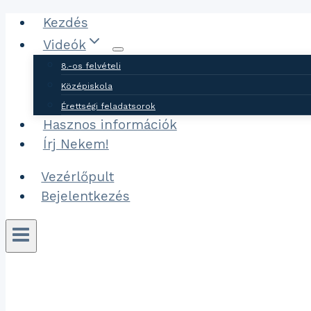
Ugrás
Kezdés
a
Videók
tartalomhoz
8.-os felvételi
Középiskola
Érettségi feladatsorok
Hasznos információk
Írj Nekem!
Vezérlőpult
Bejelentkezés