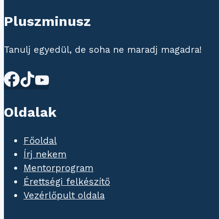
Pluszminusz
Tanulj egyedül, de soha ne maradj magadra!
Oldalak
Főoldal
Írj nekem
Mentorprogram
Érettségi felkészítő
Vezérlőpult oldala