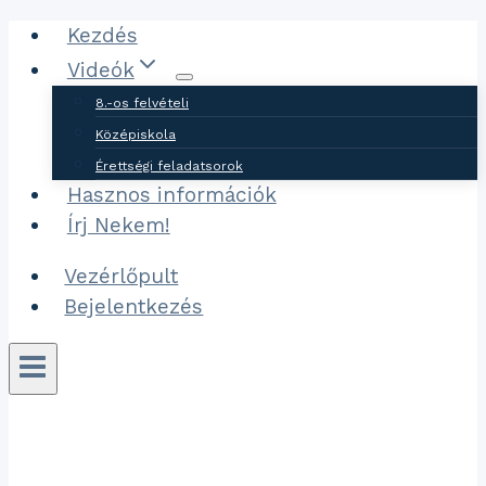
Ugrás
Kezdés
a
Videók
tartalomhoz
8.-os felvételi
Középiskola
Érettségi feladatsorok
Hasznos információk
Írj Nekem!
Vezérlőpult
Bejelentkezés