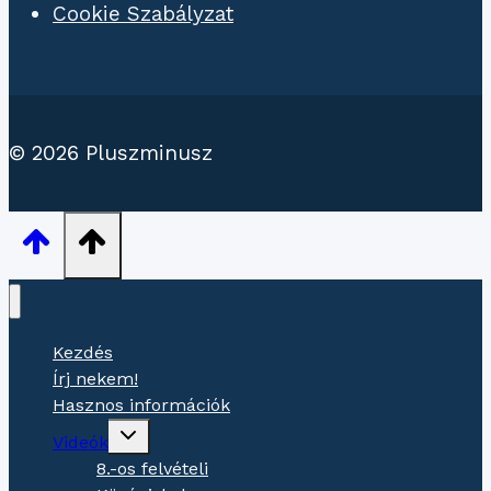
Cookie Szabályzat
© 2026 Pluszminusz
Kezdés
Írj nekem!
Hasznos információk
Gyermekmenü
Videók
váltása
8.-os felvételi