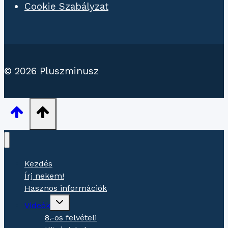
Cookie Szabályzat
© 2026 Pluszminusz
Kezdés
Írj nekem!
Hasznos információk
Gyermekmenü
Videók
váltása
8.-os felvételi