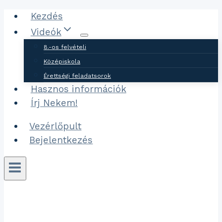
Ugrás
Kezdés
a
Videók
tartalomhoz
8.-os felvételi
Középiskola
Érettségi feladatsorok
Hasznos információk
Írj Nekem!
Vezérlőpult
Bejelentkezés