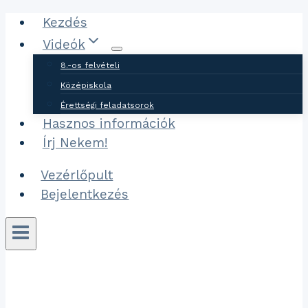
Ugrás
Kezdés
a
Videók
tartalomhoz
8.-os felvételi
Középiskola
Érettségi feladatsorok
Hasznos információk
Írj Nekem!
Vezérlőpult
Bejelentkezés