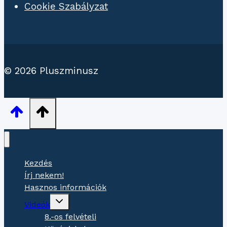
Cookie Szabályzat
© 2026 Pluszminusz
Kezdés
Írj nekem!
Hasznos információk
Gyermekmenü
Videók
váltása
8.-os felvételi