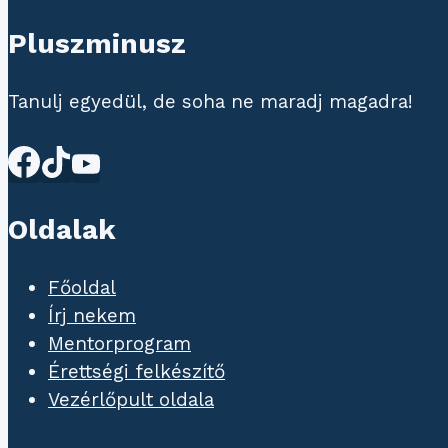
Pluszminusz
Tanulj egyedül, de soha ne maradj magadra!
Oldalak
Főoldal
Írj nekem
Mentorprogram
Érettségi felkészítő
Vezérlőpult oldala