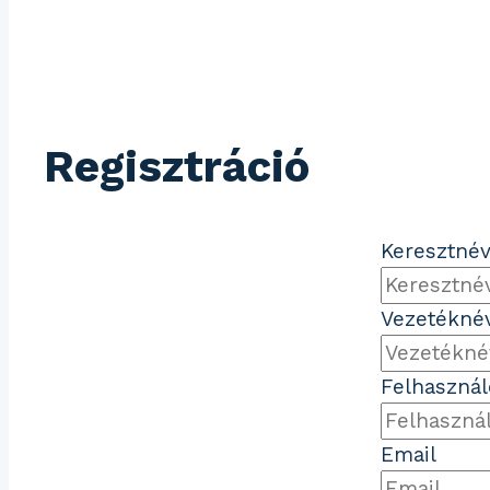
Regisztráció
Keresztné
Vezetékné
Felhaszná
Email