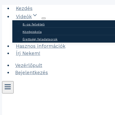
Ugrás
Kezdés
a
Videók
tartalomhoz
8.-os felvételi
Középiskola
Érettségi feladatsorok
Hasznos információk
Írj Nekem!
Vezérlőpult
Bejelentkezés