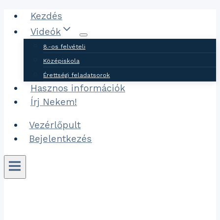
Ugrás
Kezdés
a
Videók
tartalomhoz
8.-os felvételi
Középiskola
Érettségi feladatsorok
Hasznos információk
Írj Nekem!
Vezérlőpult
Bejelentkezés