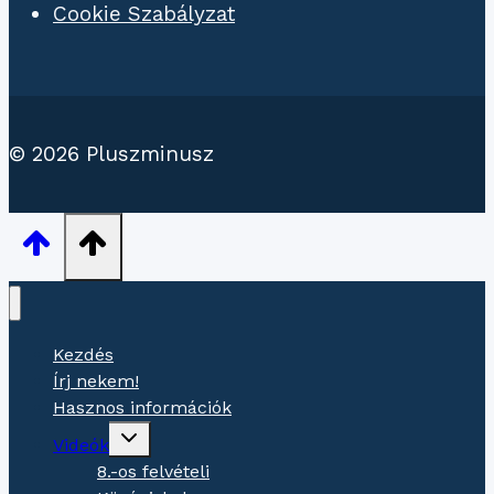
Cookie Szabályzat
© 2026 Pluszminusz
Kezdés
Írj nekem!
Hasznos információk
Gyermekmenü
Videók
váltása
8.-os felvételi