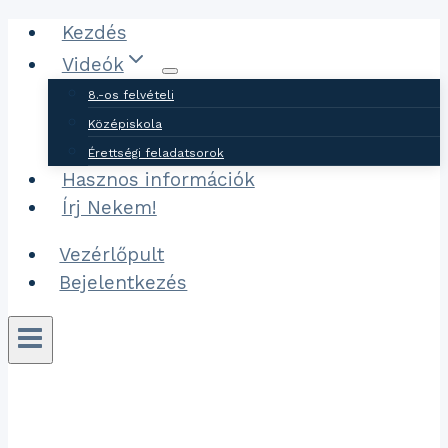
Ugrás
Kezdés
a
Videók
tartalomhoz
8.-os felvételi
Középiskola
Érettségi feladatsorok
Hasznos információk
Írj Nekem!
Vezérlőpult
Bejelentkezés