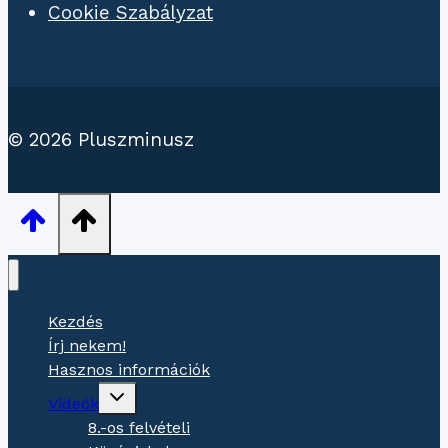
Cookie Szabályzat
© 2026 Pluszminusz
Kezdés
Írj nekem!
Hasznos információk
Gyermekmenü
Videók
váltása
8.-os felvételi