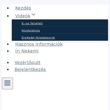
Ugrás
Kezdés
a
Videók
tartalomhoz
8.-os felvételi
Középiskola
Érettségi feladatsorok
Hasznos információk
Írj Nekem!
Vezérlőpult
Bejelentkezés