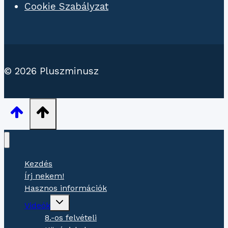
Cookie Szabályzat
© 2026 Pluszminusz
Kezdés
Írj nekem!
Hasznos információk
Gyermekmenü
Videók
váltása
8.-os felvételi