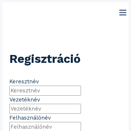
Ugrás
a
tartalomhoz
Regisztráció
Keresztnév
Vezetéknév
Felhasználónév