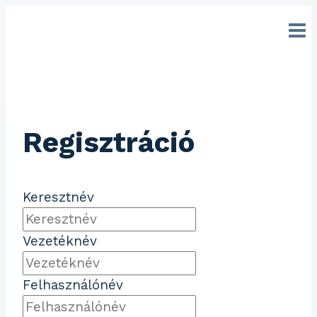
Ugrás
a
tartalomhoz
Regisztráció
Keresztnév
Vezetéknév
Felhasználónév