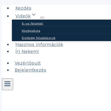
Ugrás
Kezdés
a
Videók
tartalomhoz
8.-os felvételi
Középiskola
Érettségi feladatsorok
Hasznos információk
Írj Nekem!
Vezérlőpult
Bejelentkezés