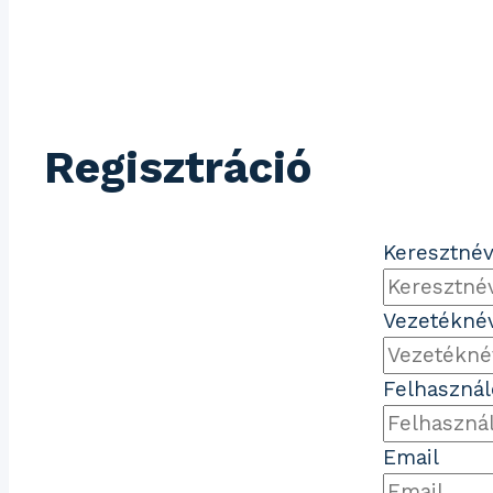
Regisztráció
Keresztné
Vezetékné
Felhaszná
Email