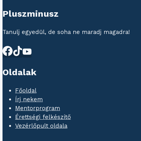
Pluszminusz
Tanulj egyedül, de soha ne maradj magadra!
Oldalak
Főoldal
Írj nekem
Mentorprogram
Érettségi felkészítő
Vezérlőpult oldala