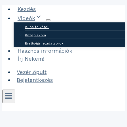
Ugrás
Kezdés
a
Videók
tartalomhoz
8.-os felvételi
Középiskola
Érettségi feladatsorok
Hasznos információk
Írj Nekem!
Vezérlőpult
Bejelentkezés