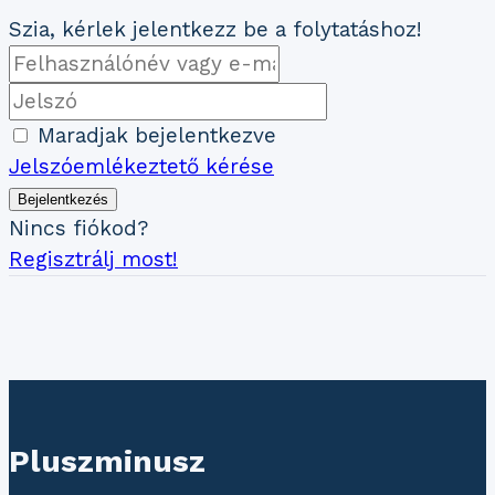
Szia, kérlek jelentkezz be a folytatáshoz!
Maradjak bejelentkezve
Jelszóemlékeztető kérése
Bejelentkezés
Nincs fiókod?
Regisztrálj most!
Pluszminusz