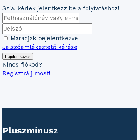
Szia, kérlek jelentkezz be a folytatáshoz!
Maradjak bejelentkezve
Jelszóemlékeztető kérése
Bejelentkezés
Nincs fiókod?
Regisztrálj most!
Pluszminusz