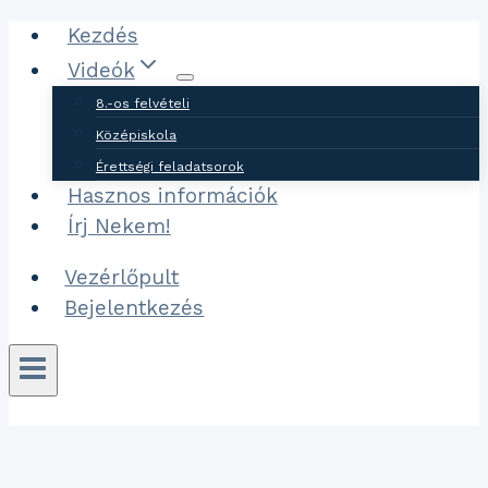
Ugrás
Kezdés
a
Videók
tartalomhoz
8.-os felvételi
Középiskola
Érettségi feladatsorok
Hasznos információk
Írj Nekem!
Vezérlőpult
Bejelentkezés