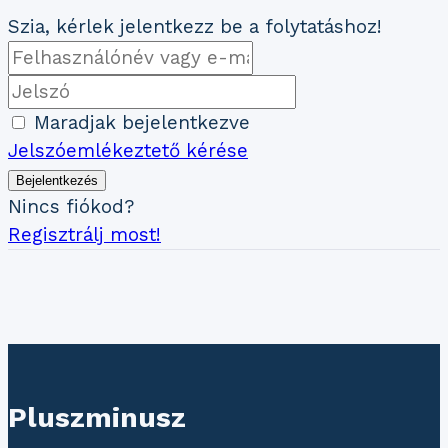
Szia, kérlek jelentkezz be a folytatáshoz!
Maradjak bejelentkezve
Jelszóemlékeztető kérése
Bejelentkezés
Nincs fiókod?
Regisztrálj most!
Pluszminusz