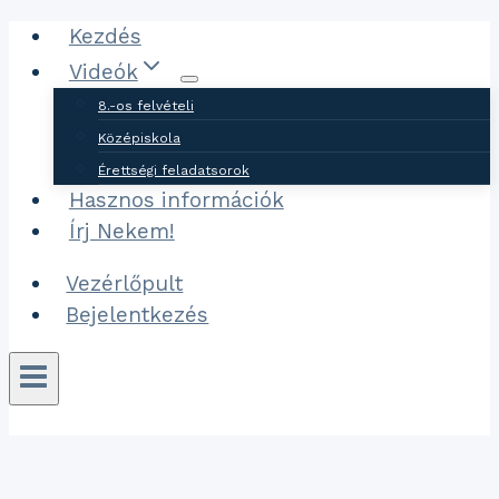
Ugrás
Kezdés
a
Videók
tartalomhoz
8.-os felvételi
Középiskola
Érettségi feladatsorok
Hasznos információk
Írj Nekem!
Vezérlőpult
Bejelentkezés